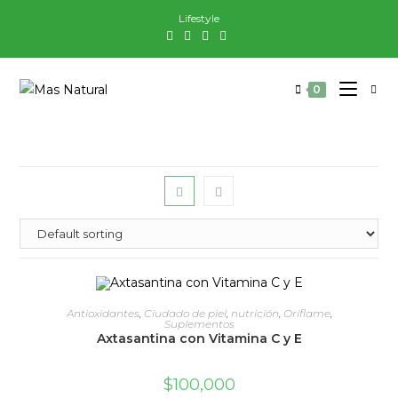
Saltar
Lifestyle
al
contenido
0
ADD TO CART
Antioxidantes
,
Ciudado de piel
,
nutrición
,
Oriflame
,
Suplementos
Axtasantina con Vitamina C y E
$
100,000