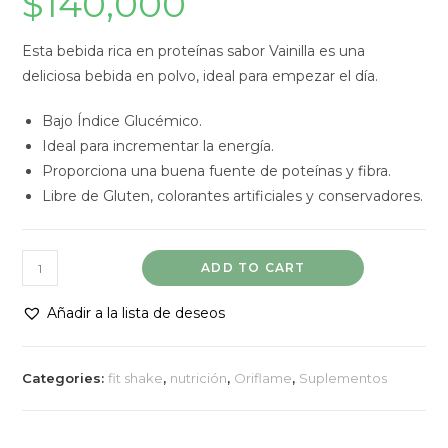
$
140,000
Esta bebida rica en proteínas sabor Vainilla es una
deliciosa bebida en polvo, ideal para empezar el día.
Bajo Índice Glucémico.
Ideal para incrementar la energía.
Proporciona una buena fuente de poteínas y fibra.
Libre de Gluten, colorantes artificiales y conservadores.
Alimento
ADD TO CART
en
Polvo
Añadir a la lista de deseos
con
Arveja
Categories:
fit shake
,
nutrición
,
Oriflame
,
Suplementos
y
Manzana
Sabor