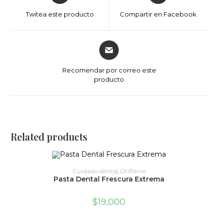
a
a
Twitea este producto
Compartir en Facebook
new
new
window
window
Opens
in
a
Recomendar por correo este
new
producto
window
Related products
ADD TO CART
Cuidado dental
,
Oriflame
Pasta Dental Frescura Extrema
$
19,000