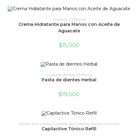
ADD TO CART
Cremas
,
Oriflame
Crema Hidratante para Manos con Aceite de
Aguacate
$
15,000
ADD TO CART
Cuidado dental
,
Oriflame
Pasta de dientes Herbal
$
19,000
ADD TO CART
Aceite
,
Anti Caída
,
Cuidado del Cabello
,
Kerax
,
nutrición
Capilactive Tónico Refill