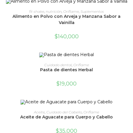
ADD TO CART
fit shake
,
nutrición
,
Oriflame
,
Suplementos
Alimento en Polvo con Arveja y Manzana Sabor a
Vainilla
$
140,000
ADD TO CART
Cuidado dental
,
Oriflame
Pasta de dientes Herbal
$
19,000
ADD TO CART
Aceite
,
Cuidado del Cabello
,
Oriflame
Aceite de Aguacate para Cuerpo y Cabello
$
35,000