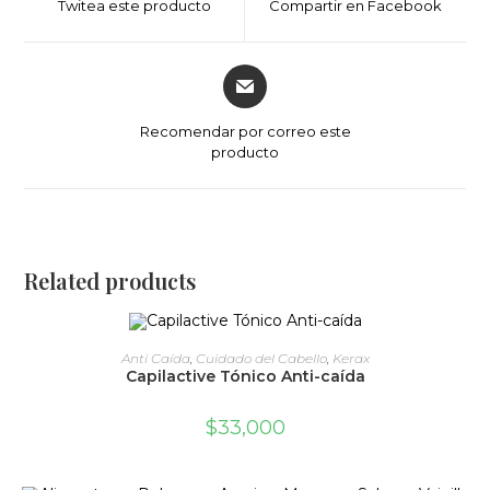
Twitea este producto
Compartir en Facebook
new
new
window
window
Opens
in
a
Recomendar por correo este
new
producto
window
Related products
ADD TO CART
Anti Caída
,
Cuidado del Cabello
,
Kerax
Capilactive Tónico Anti-caída
$
33,000