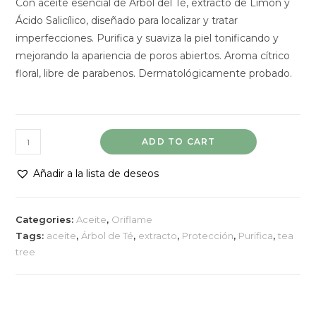
Con aceite esencial de Árbol del Té, extracto de Limón y
Ácido Salicílico, diseñado para localizar y tratar
imperfecciones. Purifica y suaviza la piel tonificando y
mejorando la apariencia de poros abiertos. Aroma cítrico
floral, libre de parabenos. Dermatológicamente probado.
Aceite
ADD TO CART
Purificante
con
Añadir a la lista de deseos
Árbol
del
Categories:
Aceite
,
Oriflame
Té
Tags:
aceite
,
Árbol de Té
,
extracto
,
Protección
,
Purifica
,
tea
y
tree
Limón
quantity