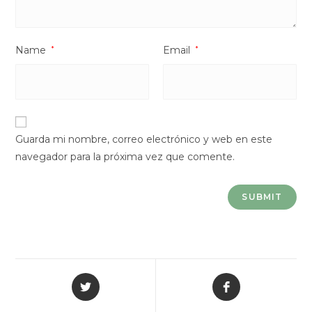
Name
*
Email
*
Guarda mi nombre, correo electrónico y web en este
navegador para la próxima vez que comente.
Opens
Opens
in
in
a
a